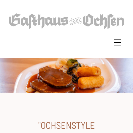
Direkt
zum
Inhalt
HAUPTNAVIGATION
Start
Feiern
Events
Zimmer
"OCHSENSTYLE
Kontakt